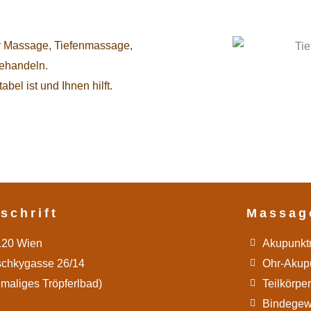
er Massage, Tiefenmassage,
behandeln.
bel ist und Ihnen hilft.
schrift
Massag
120 Wien
Akupunkt
schkygasse 26/14
Ohr-Akup
maliges Tröpferlbad)
Teilkörp
Bindege