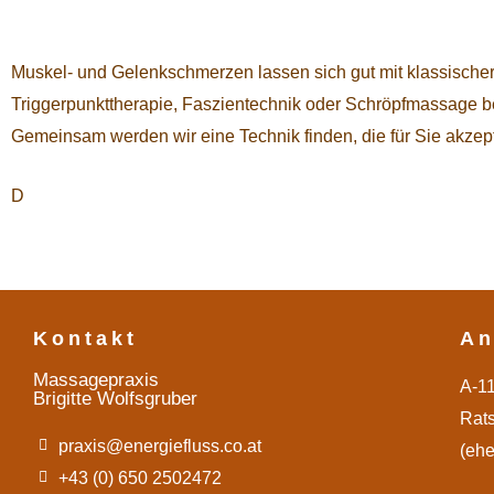
Muskel- und Gelenkschmerzen lassen sich gut mit klassisch
Triggerpunkttherapie, Faszientechnik oder Schröpfmassage 
Gemeinsam werden wir eine Technik finden, die für Sie akzepta
D
Kontakt
An
Massagepraxis
A-1
Brigitte Wolfsgruber
Rat
praxis@energiefluss.co.at
(ehe
+43 (0) 650 2502472