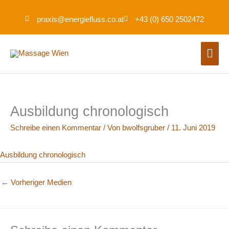
Zum
praxis@energiefluss.co.at
+43 (0) 650 2502472
Inhalt
springen
Hau
Ausbildung chronologisch
Schreibe einen Kommentar
/ Von
bwolfsgruber
/
11. Juni 2019
Ausbildung chronologisch
←
Vorheriger Medien